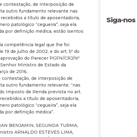
e contestação, de interposição de
ista outro fundamento relevante nas
recebidos a título de aposentadoria,
Siga-nos
ero patológico “cegueira”, seja ela
a por definição médica, estão isentos
mpetência legal que lhe foi
de 19 de julho de 2002, e do art. 5º do
 a aprovação do Parecer PGFN/CRJ/Nº
o Senhor Ministro de Estado da
rço de 2016,
 contestação, de interposição de
ista outro fundamento relevante: “nas
do Imposto de Renda prevista no art.
s recebidos a título de aposentadoria,
ero patológico “cegueira”, seja ela
a por definição médica”.
ERMAN BENJAMIN, SEGUNDA TURMA,
 Ministro ARNALDO ESTEVES LIMA,