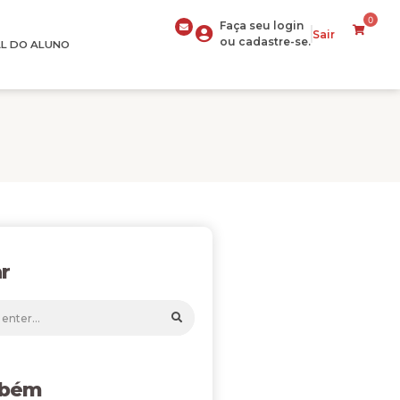
0
Faça seu login
Sair
ou cadastre-se.
L DO ALUNO
r
mbém