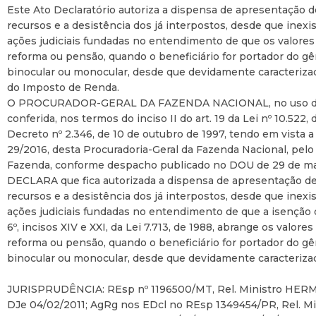
Este Ato Declaratório autoriza a dispensa de apresentação d
recursos e a desistência dos já interpostos, desde que inex
ações judiciais fundadas no entendimento de que os valores 
reforma ou pensão, quando o beneficiário for portador do gên
binocular ou monocular, desde que devidamente caracterizad
do Imposto de Renda.
O PROCURADOR-GERAL DA FAZENDA NACIONAL, no uso da co
conferida, nos termos do inciso II do art. 19 da Lei nº 10.522, 
Decreto nº 2.346, de 10 de outubro de 1997, tendo em vista
29/2016, desta Procuradoria-Geral da Fazenda Nacional, pel
Fazenda, conforme despacho publicado no DOU de 29 de ma
DECLARA que fica autorizada a dispensa de apresentação de
recursos e a desistência dos já interpostos, desde que inex
ações judiciais fundadas no entendimento de que a isenção 
6º, incisos XIV e XXI, da Lei 7.713, de 1988, abrange os valore
reforma ou pensão, quando o beneficiário for portador do gên
binocular ou monocular, desde que devidamente caracterizad
JURISPRUDÊNCIA: REsp nº 1196500/MT, Rel. Ministro H
DJe 04/02/2011; AgRg nos EDcl no REsp 1349454/PR, Rel.