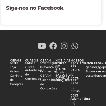
Siga-nos no Facebook
GEPAM
CURSOS
GEPAM
NOTÍCIAS
NOSSOS
Sobre
Cursos
Orientações
Para consult
PORTAL
ESCRITÓRIOS
São
DO
Loja
/ Lives
Preventivas
gepam@gepa
ALUNO
Paulo
Autenticação
Virtual
Informativo
Sobre cursos
ÁREA
(11)
de
EXCLUSIVA
Carrinho
GEPAM
curso@gepam
DÚVIDAS
4063-
Certificado
de
Calendário
FREQUENTES
4972
Compras
de
(11)
Obrigações
91050-
0743
Adamantina
(18)