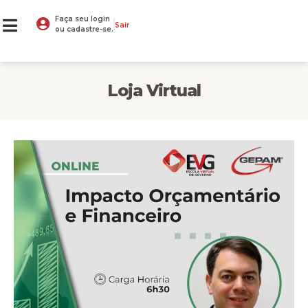
Faça seu login
Sair
ou cadastre-se.
Loja Virtual