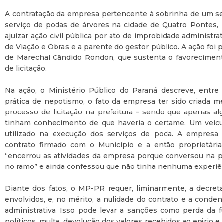
A contratação da empresa pertencente à sobrinha de um sec
serviço de podas de árvores na cidade de Quatro Pontes,
ajuizar ação civil pública por ato de improbidade administrat
de Viação e Obras e a parente do gestor público. A ação foi
de Marechal Cândido Rondon, que sustenta o favorecimen
de licitação.
Na ação, o Ministério Público do Paraná descreve, entre
prática de nepotismo, o fato da empresa ter sido criada
processo de licitação na prefeitura – sendo que apenas alg
tinham conhecimento de que haveria o certame. Um veícul
utilizado na execução dos serviços de poda. A empresa 
contrato firmado com o Município e a então proprietári
“encerrou as atividades da empresa porque conversou na pr
no ramo” e ainda confessou que não tinha nenhuma experiên
Diante dos fatos, o MP-PR requer, liminarmente, a decret
envolvidos, e, no mérito, a nulidade do contrato e a cond
administrativa. Isso pode levar a sanções como perda da f
políticos, multa, devolução dos valores recebidos ao erário