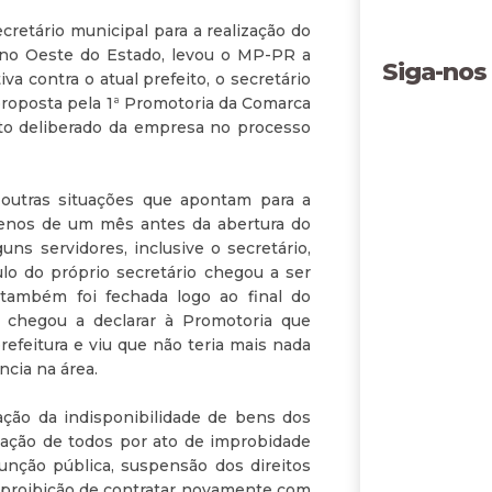
retário municipal para a realização do
 no Oeste do Estado, levou o MP-PR a
Siga-nos
iva contra o atual prefeito, o secretário
 proposta pela 1ª Promotoria da Comarca
to deliberado da empresa no processo
 outras situações que apontam para a
 menos de um mês antes da abertura do
uns servidores, inclusive o secretário,
o do próprio secretário chegou a ser
também foi fechada logo ao final do
a chegou a declarar à Promotoria que
efeitura e viu que não teria mais nada
cia na área.
ação da indisponibilidade de bens dos
enação de todos por ato de improbidade
unção pública, suspensão dos direitos
 e proibição de contratar novamente com