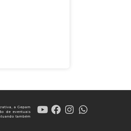
trativa, a Gepam
ção de eventuais
, atuando também