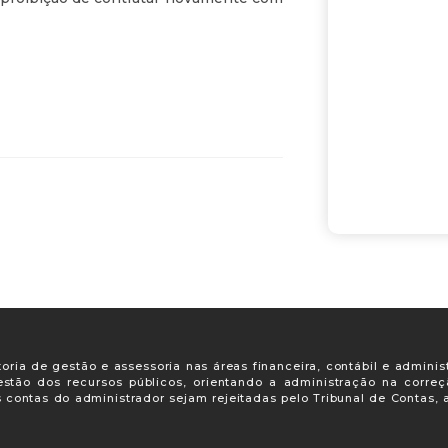
oria de gestão e assessoria nas áreas financeira, contábil e adminis
gestão dos recursos públicos, orientando a administração na corre
s contas do administrador sejam rejeitadas pelo Tribunal de Contas