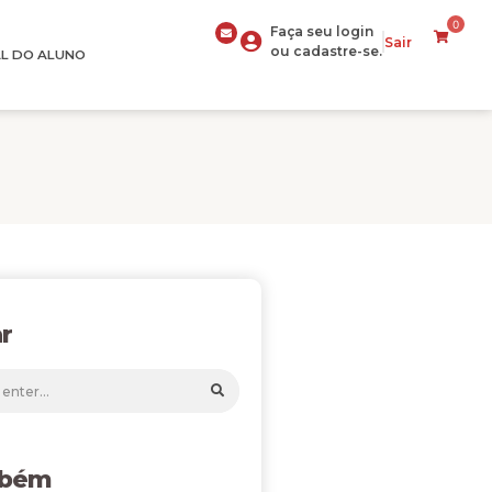
0
Faça seu login
Sair
ou cadastre-se.
L DO ALUNO
r
mbém