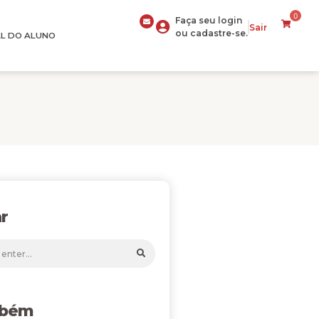
0
Faça seu login
Sair
ou cadastre-se.
L DO ALUNO
r
mbém