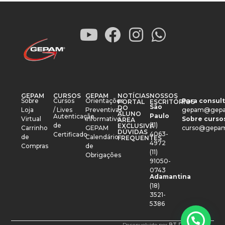
GEPAM
CURSOS
GEPAM
NOTÍCIAS
NOSSOS
Sobre
Cursos
Orientações
Para consult
PORTAL
ESCRITÓRIOS
São
DO
Loja
/ Lives
Preventivas
gepam@gepa
ALUNO
Paulo
Autenticação
Virtual
Informativo
Sobre cursos
ÁREA
(11)
de
EXCLUSIVA
Carrinho
GEPAM
curso@gepam
DÚVIDAS
4063-
Certificado
de
Calendário
FREQUENTES
4972
Compras
de
(11)
Obrigações
91050-
0743
Adamantina
(18)
3521-
5386
Desenvolvido por
BT Design