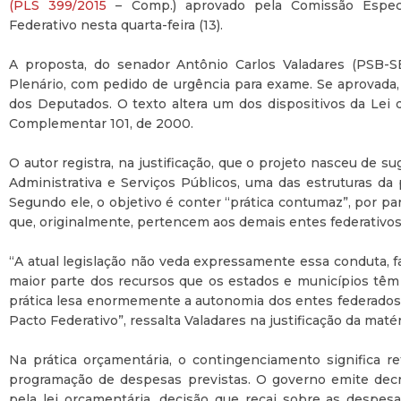
(PLS 399/2015
– Comp.) aprovado pela Comissão Espec
Federativo nesta quarta-feira (13).
A proposta, do senador Antônio Carlos Valadares (PSB-SE
Plenário, com pedido de urgência para exame. Se aprovada,
dos Deputados. O texto altera um dos dispositivos da Lei d
Complementar 101, de 2000.
O autor registra, na justificação, que o projeto nasceu de
Administrativa e Serviços Públicos, uma das estruturas da
Segundo ele, o objetivo é conter “prática contumaz”, por pa
que, originalmente, pertencem aos demais entes federativos
“A atual legislação não veda expressamente essa conduta, 
maior parte dos recursos que os estados e municípios têm d
prática lesa enormemente a autonomia dos entes federados,
Pacto Federativo”, ressalta Valadares na justificação da matér
Na prática orçamentária, o contingenciamento significa re
programação de despesas previstas. O governo emite decre
pela lei orçamentária, decisão que recai sobre as despesa