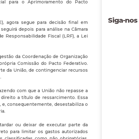
ial para o Aprimoramento do Pacto
Siga-nos
), agora segue para decisão final em
 seguirá depois para análise na Câmara
e Responsabilidade Fiscal (LRF), a Lei
 sugestão da Coordenação de Organização
 própria Comissão do Pacto Federativo.
rte da União, de contingenciar recursos
.
fazendo com que a União não repasse a
ireito a título de ressarcimento. Essa
 e, consequentemente, desestabiliza o
ia.
tardar ou deixar de executar parte da
to para limitar os gastos autorizados
s classificadas como não obrigatórias,