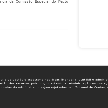
tência da Comissão Especial do Pacto
oria de gestão e assessoria nas áreas financeira, contábil e adminis
gestão dos recursos públicos, orientando a administração na corre
s contas do administrador sejam rejeitadas pelo Tribunal de Contas