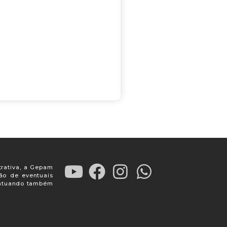
trativa, a Gepam
ção de eventuais
, atuando também