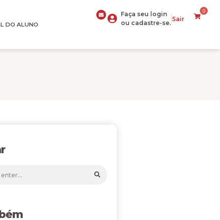
0
Faça seu login
Sair
ou cadastre-se.
L DO ALUNO
r
mbém