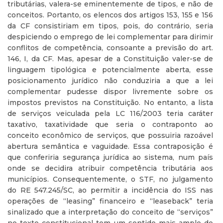
tributárias, valera-se eminentemente de tipos, e não de
conceitos. Portanto, os elencos dos artigos 153, 155 e 156
da CF consistiriam em tipos, pois, do contrário, seria
despiciendo o emprego de lei complementar para dirimir
conflitos de competência, consoante a previsão do art.
146, I, da CF. Mas, apesar de a Constituição valer-se de
linguagem tipológica e potencialmente aberta, esse
posicionamento jurídico não conduziria a que a lei
complementar pudesse dispor livremente sobre os
impostos previstos na Constituição. No entanto, a lista
de serviços veiculada pela LC 116/2003 teria caráter
taxativo, taxatividade que seria o contraponto ao
conceito econômico de serviços, que possuiria razoável
abertura semântica e vaguidade. Essa contraposição é
que conferiria segurança jurídica ao sistema, num país
onde se decidira atribuir competência tributária aos
municípios. Consequentemente, o STF, no julgamento
do RE 547.245/SC, ao permitir a incidência do ISS nas
operações de “leasing” financeiro e “leaseback” teria
sinalizado que a interpretação do conceito de “serviços”