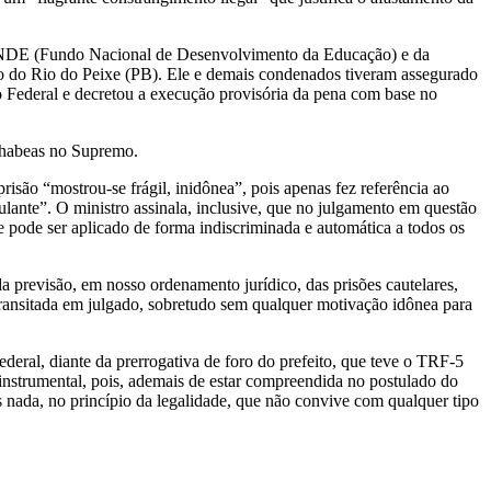
o FNDE (Fundo Nacional de Desenvolvimento da Educação) e da
ão do Rio do Peixe (PB). Ele e demais condenados tiveram assegurado
o Federal e decretou a execução provisória da pena com base no
o habeas no Supremo.
risão “mostrou-se frágil, inidônea”, pois apenas fez referência ao
lante”. O ministro assinala, inclusive, que no julgamento em questão
e pode ser aplicado de forma indiscriminada e automática a todos os
a previsão, em nosso ordenamento jurídico, das prisões cautelares,
transitada em julgado, sobretudo sem qualquer motivação idônea para
deral, diante da prerrogativa de foro do prefeito, que teve o TRF-5
 instrumental, pois, ademais de estar compreendida no postulado do
is nada, no princípio da legalidade, que não convive com qualquer tipo