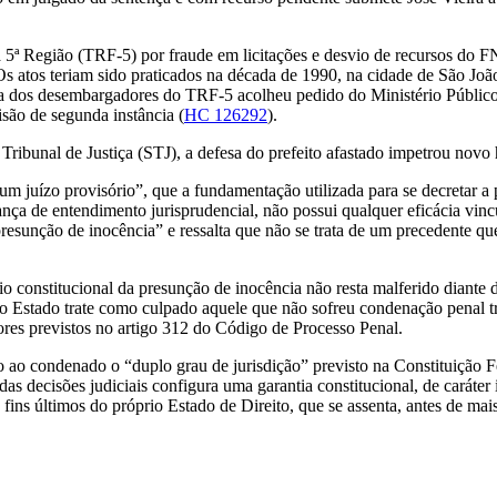
a 5ª Região (TRF-5) por fraude em licitações e desvio de recursos d
s atos teriam sido praticados na década de 1990, na cidade de São Jo
oria dos desembargadores do TRF-5 acolheu pedido do Ministério Públic
ão de segunda instância (
HC 126292
).
ribunal de Justiça (STJ), a defesa do prefeito afastado impetrou nov
m juízo provisório”, que a fundamentação utilizada para se decretar a p
a de entendimento jurisprudencial, não possui qualquer eficácia vincu
resunção de inocência” e ressalta que não se trata de um precedente qu
 constitucional da presunção de inocência não resta malferido diante d
e o Estado trate como culpado aquele que não sofreu condenação penal 
dores previstos no artigo 312 do Código de Processo Penal.
 ao condenado o “duplo grau de jurisdição” previsto na Constituição Fe
s decisões judiciais configura uma garantia constitucional, de caráter
 fins últimos do próprio Estado de Direito, que se assenta, antes de ma