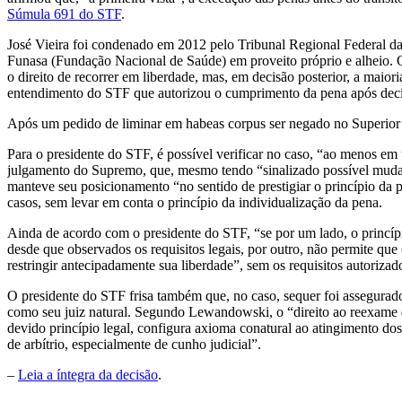
Súmula 691 do STF
.
José Vieira foi condenado em 2012 pelo Tribunal Regional Federal d
Funasa (Fundação Nacional de Saúde) em proveito próprio e alheio. O
o direito de recorrer em liberdade, mas, em decisão posterior, a mai
entendimento do STF que autorizou o cumprimento da pena após decis
Após um pedido de liminar em habeas corpus ser negado no Superior T
Para o presidente do STF, é possível verificar no caso, “ao menos em u
julgamento do Supremo, que, mesmo tendo “sinalizado possível mudanç
manteve seu posicionamento “no sentido de prestigiar o princípio da p
casos, sem levar em conta o princípio da individualização da pena.
Ainda de acordo com o presidente do STF, “se por um lado, o princípio
desde que observados os requisitos legais, por outro, não permite qu
restringir antecipadamente sua liberdade”, sem os requisitos autoriza
O presidente do STF frisa também que, no caso, sequer foi assegurado
como seu juiz natural. Segundo Lewandowski, o “direito ao reexame da
devido princípio legal, configura axioma conatural ao atingimento dos
de arbítrio, especialmente de cunho judicial”.
–
Leia a íntegra da decisão
.