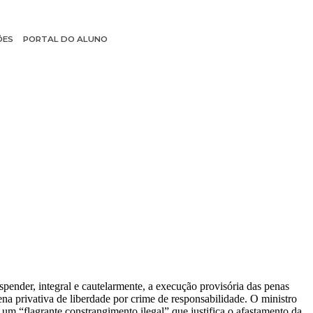
ÕES
PORTAL DO ALUNO
nder, integral e cautelarmente, a execução provisória das penas
na privativa de liberdade por crime de responsabilidade. O ministro
 um “flagrante constrangimento ilegal” que justifica o afastamento da