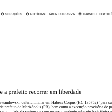
SOLUÇÕES
NOTÍCIAS
ÁREA EXCLUSIVA
CURSOS
CERTID
 a prefeito recorrer em liberdade
ewandowski, deferiu liminar em Habeas Corpus (HC 135752) “para suspe
 de prefeito de Marizópolis (PB), bem como a execução provisória de pe
to em julgado da sentença e com recurso pendente submete José Vieira a