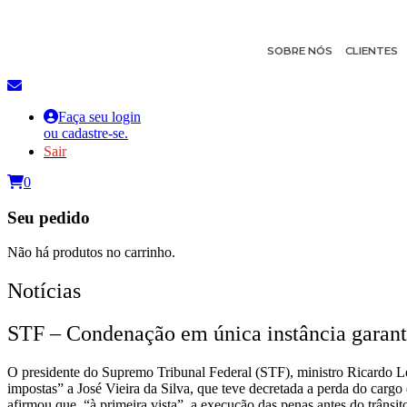
SOBRE NÓS
CLIENTES
Faça seu login
ou cadastre-se.
Sair
0
Seu pedido
Não há produtos no carrinho.
Notícias
STF – Condenação em única instância garante
O presidente do Supremo Tribunal Federal (STF), ministro Ricardo L
impostas” a José Vieira da Silva, que teve decretada a perda do cargo
afirmou que, “à primeira vista”, a execução das penas antes do trânsi