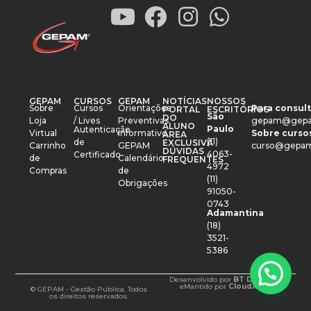
GEPAM
CURSOS
GEPAM
NOTÍCIAS
NOSSOS
Sobre
Cursos
Orientações
Para consult
PORTAL
ESCRITÓRIOS
São
DO
Loja
/ Lives
Preventivas
gepam@gepa
ALUNO
Paulo
Autenticação
Virtual
Informativo
Sobre cursos
ÁREA
(11)
de
EXCLUSIVA
Carrinho
GEPAM
curso@gepam
DÚVIDAS
4063-
Certificado
de
Calendário
FREQUENTES
4972
Compras
de
(11)
Obrigações
91050-
0743
Adamantina
(18)
3521-
5386
Desenvolvido por
BT Design
e
Mantido por
CloudXM
© GEPAM - Gestão Pública. Todos
os direitos reservados.