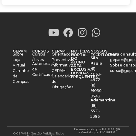
GEPAM
CURSOS
GEPAM
NOTÍCIAS
NOSSOS
Sobre
Cursos
Orientações
Para consult
PORTAL
ESCRITÓRIOS
São
DO
Loja
/ Lives
Preventivas
gepam@gepa
ALUNO
Paulo
Autenticação
Virtual
Informativo
Sobre cursos
ÁREA
(11)
de
EXCLUSIVA
Carrinho
GEPAM
curso@gepam
DÚVIDAS
4063-
Certificado
de
Calendário
FREQUENTES
4972
Compras
de
(11)
Obrigações
91050-
0743
Adamantina
(18)
3521-
5386
Desenvolvido por
BT Design
e
Mantido por
CloudXM
© GEPAM - Gestão Pública. Todos