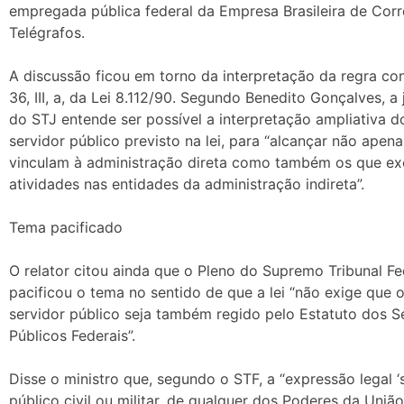
empregada pública federal da Empresa Brasileira de Corr
Telégrafos.
A discussão ficou em torno da interpretação da regra con
36, III, a, da Lei 8.112/90. Segundo Benedito Gonçalves, a
do STJ entende ser possível a interpretação ampliativa d
servidor público previsto na lei, para “alcançar não apen
vinculam à administração direta como também os que e
atividades nas entidades da administração indireta”.
Tema pacificado
O relator citou ainda que o Pleno do Supremo Tribunal Fe
pacificou o tema no sentido de que a lei “não exige que 
servidor público seja também regido pelo Estatuto dos S
Públicos Federais”.
Disse o ministro que, segundo o STF, a “expressão legal ‘
público civil ou militar, de qualquer dos Poderes da Uniã