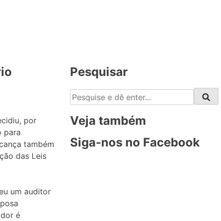
rio
Pesquisar
Veja também
cidiu, por
o para
Siga-nos no Facebook
alcança também
ção das Leis
eu um auditor
sposa
idor é