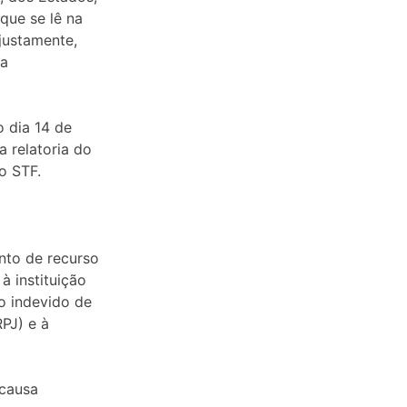
 que se lê na
 justamente,
 a
o dia 14 de
 relatoria do
o STF.
nto de recurso
à instituição
o indevido de
RPJ) e à
 causa