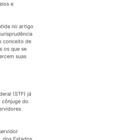
eios e
tida no artigo
 jurisprudência
o conceito de
as os que se
xercem suas
deral (STF) já
o cônjuge do
ervidores
servidor
o, dos Estados,