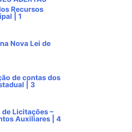
dos Recursos
pal | 1
na Nova Lei de
ção de contas dos
tadual | 3
 de Licitações –
tos Auxiliares | 4