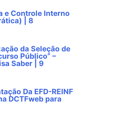
a e Controle Interno
ática) | 8
zação da Seleção de
urso Público” –
isa Saber | 9
ntação Da EFD-REINF
 na DCTFweb para