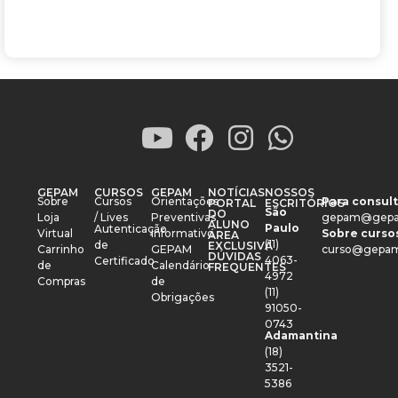
GEPAM
CURSOS
GEPAM
NOTÍCIAS
NOSSOS
Sobre
Cursos
Orientações
Para consult
PORTAL
ESCRITÓRIOS
São
DO
Loja
/ Lives
Preventivas
gepam@gepa
ALUNO
Paulo
Autenticação
Virtual
Informativo
Sobre cursos
ÁREA
(11)
de
EXCLUSIVA
Carrinho
GEPAM
curso@gepam
DÚVIDAS
4063-
Certificado
de
Calendário
FREQUENTES
4972
Compras
de
(11)
Obrigações
91050-
0743
Adamantina
(18)
3521-
5386