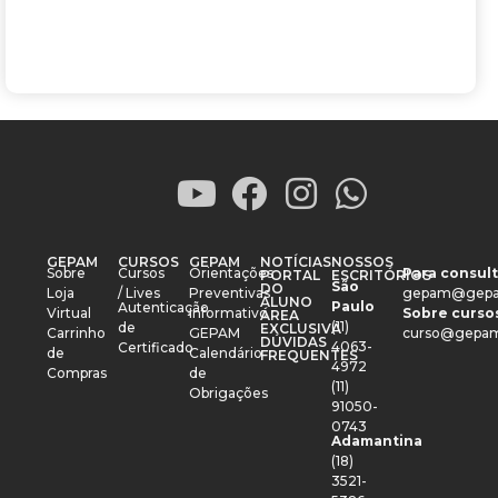
GEPAM
CURSOS
GEPAM
NOTÍCIAS
NOSSOS
Sobre
Cursos
Orientações
Para consult
PORTAL
ESCRITÓRIOS
São
DO
Loja
/ Lives
Preventivas
gepam@gepa
ALUNO
Paulo
Autenticação
Virtual
Informativo
Sobre cursos
ÁREA
(11)
de
EXCLUSIVA
Carrinho
GEPAM
curso@gepam
DÚVIDAS
4063-
Certificado
de
Calendário
FREQUENTES
4972
Compras
de
(11)
Obrigações
91050-
0743
Adamantina
(18)
3521-