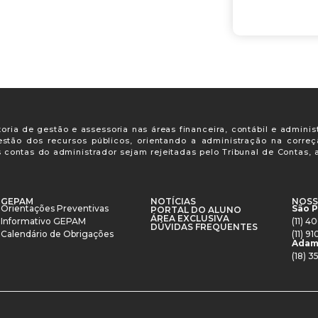
oria de gestão e assessoria nas áreas financeira, contábil e adminis
gestão dos recursos públicos, orientando a administração na corre
s contas do administrador sejam rejeitadas pelo Tribunal de Contas
GEPAM
NOTÍCIAS
NOSS
Orientações Preventivas
São 
PORTAL DO ALUNO
ÁREA EXCLUSIVA
Informativo GEPAM
(11) 
DÚVIDAS FREQUENTES
Calendário de Obrigações
(11) 
Adam
(18) 3