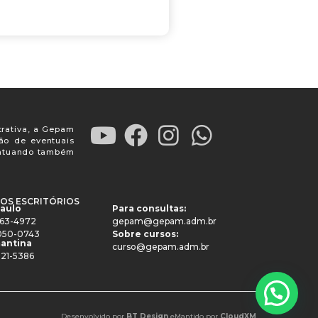
trativa, a Gepam
ção de eventuais
, atuando também
OS ESCRITÓRIOS
Paulo
Para consultas:
4063-4972
gepam@gepam.adm.br
91050-0743
Sobre cursos:
antina
curso@gepam.adm.br
521-5386
Desenvolvido por
BT Design
e
Mantido por
CloudXM