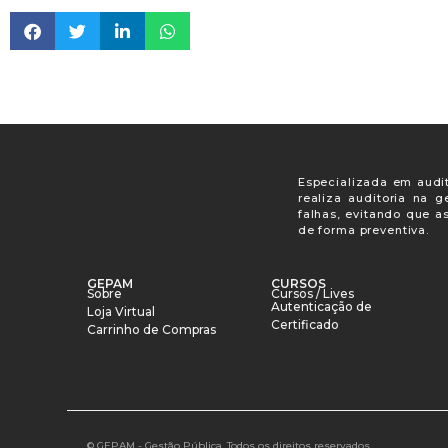
Especializada em audit
realiza auditoria na 
falhas, evitando que a
de forma preventiva.
GEPAM
CURSOS
Sobre
Cursos / Lives
Autenticação de
Loja Virtual
Certificado
Carrinho de Compras
© GEPAM - Gestão Pública. Todos os direitos reservados.