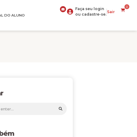
0
Faça seu login
Sair
ou cadastre-se.
AL DO ALUNO
r
mbém