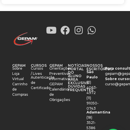
GEPAM
CURSOS
GEPAM
NOTÍCIAS
NOSSOS
Sobre
Cursos
Orientações
Para consult
PORTAL
ESCRITÓRIOS
São
DO
Loja
/ Lives
Preventivas
gepam@gepa
ALUNO
Paulo
Autenticação
Virtual
Informativo
Sobre cursos
ÁREA
(11)
de
EXCLUSIVA
Carrinho
GEPAM
curso@gepam
DÚVIDAS
4063-
Certificado
de
Calendário
FREQUENTES
4972
Compras
de
(11)
Obrigações
91050-
0743
Adamantina
(18)
3521-
5386