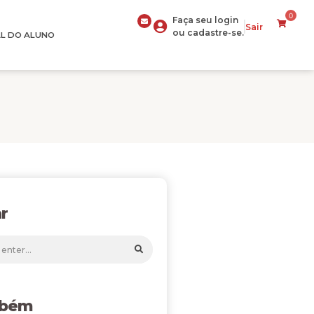
0
Faça seu login
Sair
ou cadastre-se.
L DO ALUNO
r
mbém