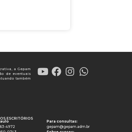
trativa, a Gepam
ção de eventuais
, atuando também
OS ESCRITÓRIOS
Paulo
Para consultas:
4063-4972
gepam@gepam.adm.br
91050-0743
Sobre cursos: