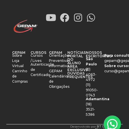
GEPAM
CURSOS
GEPAM
NOTÍCIAS
NOSSOS
Sobre
Cursos
Orientações
Para consult
PORTAL
ESCRITÓRIOS
São
DO
Loja
/ Lives
Preventivas
gepam@gepa
ALUNO
Paulo
Autenticação
Virtual
Informativo
Sobre cursos
ÁREA
(11)
de
EXCLUSIVA
Carrinho
GEPAM
curso@gepam
DÚVIDAS
4063-
Certificado
de
Calendário
FREQUENTES
4972
Compras
de
(11)
Obrigações
91050-
0743
Adamantina
(18)
3521-
5386
Desenvolvido por
BT Design