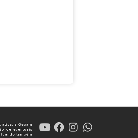
trativa, a Gepam
ção de eventuais
, atuando também