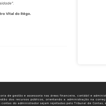
sidade”
.
tro Vital do Rêgo.
oria de gestão e assessoria nas áreas financeira, contábil e adminis
gestão dos recursos públicos, orientando a administração na corre
s contas do administrador sejam rejeitadas pelo Tribunal de Contas