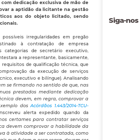
s com dedicação exclusiva de mão de
ar a aptidão da licitante na gestão
icos aos do objeto licitado, sendo
Siga-nos
cionais.
 possíveis irregularidades em pregão
estinado à contratação de empresa
s categorias de secretário executivo,
ontestara a representante, basicamente,
requisitos de qualificação técnica, que
 comprovação da execução de serviços
cnico, executivo e bilíngue). Analisando
em se firmando no sentido de que, nas
ntínuos prestados mediante dedicação
técnica devem, em regra, comprovar a
 exemplo dos
Acórdãos 1.443/2014-TCU-
anscreveu alerta expedido quando da
1. nos certames para contratar serviços
nica devem comprovar a habilidade da
iva à atividade a ser contratada, como