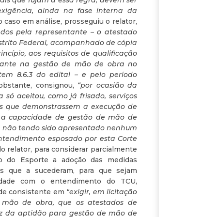
onais que fujam a essa regra, devem ser
exigência, ainda na fase interna da
o caso em análise, prosseguiu o relator,
dos pela representante – o atestado
strito Federal, acompanhado de cópia
ncípio, aos requisitos de qualificação
itante na gestão de mão de obra no
tem 8.6.3 do edital – e pelo período
obstante, consignou,
“por ocasião da
 só aceitou, como já frisado, serviços
tados que demonstrassem a execução de
car a capacidade de gestão de mão de
al, não tendo sido apresentado nenhum
 entendimento esposado por esta Corte
o relator, para considerar parcialmente
io do Esporte a adoção das medidas
tos que a sucederam, para que sejam
idade com o entendimento do TCU,
dade consistente em
“exigir, em licitação
e mão de obra, que os atestados de
ez da aptidão para gestão de mão de