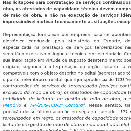
Nas licitações para contratação de serviços continuado
obra, os atestados de capacidade técnica devem comprov
de mão de obra, e não na execução de serviços idênt
imprescindível motivar tecnicamente as situações excep
Representação formulada por empresa licitante apontara
eletrônico conduzido pelo Ministério do Esporte, d
especializada na prestação de serviços terceirizados na
secretário executivo bilíngue e técnico em secretariado. C
sua inabilitação em virtude de suposto desatendimento dos 
exigiam, segundo a interpretação do órgão licitante, a
compatíveis com o objeto descrito no edital (secretariado té
o ponto, relembrou o relator que a jurisprudência do TCU
“v
contratações de serviços de terceirização (serviços co
exclusiva da mão de obra), os atestados de capacidade 
habilidade da licitante na gestão de mão de obra, a
Plenário
e
744/2015-TCU-2ª Câmara
”
. Nesse sentido, tr
prolação desse último acórdão no seguinte sentido:
“1.7.
terceirizados, em regra, os atestados de capacidade téc
licitante em gestão de mão de obra, e não a aptidão relat