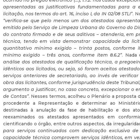
ocorrido no pregão eletrônico (…); 1.7.2. nos casos excepci
apresentadas as justificativas fundamentadas para a 
licitação, nos termos do art. 16, inciso I, da IN 02/08 STLI”
. N
“verifica-se que pelo menos um dos atestados apresenta
emitido pelo Serviço de Limpeza Urbana do Governo do Di
do contrato firmado e de seus aditivos – atenderia, em pri
técnica, tendo em vista demonstrar capacidade da lic
quantitativo mínimo exigido – trinta postos, conforme i
mínimo exigido – três anos, conforme item 8.6.2”
. Nada 
análise dos atestados de qualificação técnica, a pregoeira
idênticos aos licitados, ou seja, só foram aceitos ates
serviços anteriores de secretariado, ao invés de verifi
obra das licitantes, conforme jurisprudência deste Tribun
argumento a justificar, no caso concreto, excepcionar o
de Contas”
. Nesses termos, acolheu o Plenário a proposta d
procedente a Representação e determinar ao Ministér
destinadas à anulação da fase de habilitação e dos a
reexaminados os atestados apresentados em conform
cientificando o órgão, entre outros aspectos, da irregulari
para serviços continuados com dedicação exclusiva d
capacidade técnica comprovem serviços idênticos, em v