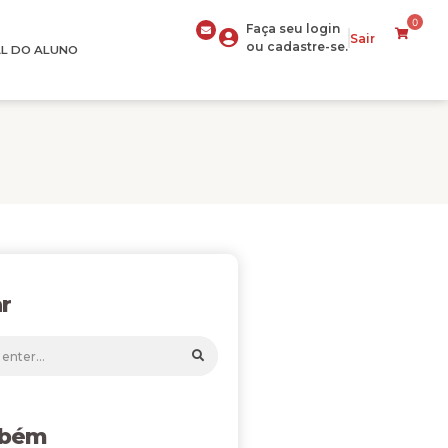
0
Faça seu login
Sair
ou cadastre-se.
L DO ALUNO
r
mbém