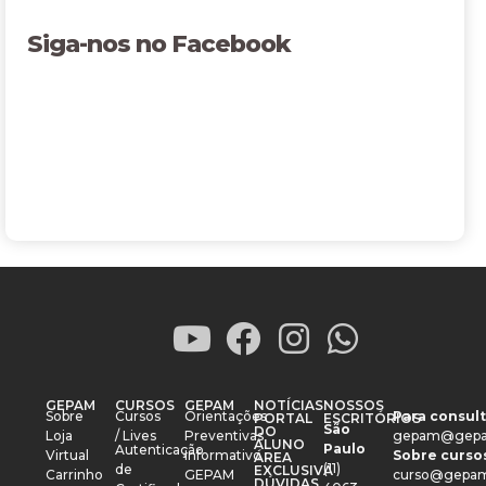
Siga-nos no Facebook
GEPAM
CURSOS
GEPAM
NOTÍCIAS
NOSSOS
Sobre
Cursos
Orientações
Para consult
PORTAL
ESCRITÓRIOS
São
DO
Loja
/ Lives
Preventivas
gepam@gepa
ALUNO
Paulo
Autenticação
Virtual
Informativo
Sobre cursos
ÁREA
(11)
de
EXCLUSIVA
Carrinho
GEPAM
curso@gepam
DÚVIDAS