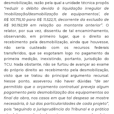
desmobilização, razão pela qual a unidade técnica propôs
“reduzir o débito devido à liquidação irregular de
‘mobilização/desmobilização de equipamentos’, de
R$ 101.715,10 para R$ 11.522,11, decorrente da exclusão de
R$ 90.192,99 em relação ao montante anterior”
. O
relator, por sua vez, dissentiu de tal encaminhamento,
observando, em primeiro lugar, que o direito ao
recebimento pela desmobilização, ainda que houvesse,
não seria custeado com os recursos federais
transferidos, que se esgotaram logo no pagamento da
primeira medição, inexistindo, portanto, jurisdição do
TCU. Nada obstante, não se furtou de avançar ao exame
do próprio direito ao recebimento pela desmobilização,
visto que se tratou do principal argumento recursal.
Nesse ponto, asseverou não haver dúvidas
“de ser
permitido que o orçamento contratual preveja algum
pagamento pela desmobilização dos equipamentos ao
final da obra, nos casos em que tal despesa se mostre
necessária, à luz das particularidades de cada projeto”
,
pois
“seguindo a jurisprudência do Tribunal e a prática