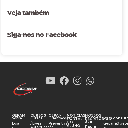
Veja também
Siga-nos no Facebook
GEPAM
CURSOS
GEPAM
NOTÍCIAS
NOSSOS
Sobre
Cursos
Orientações
Para consult
PORTAL
ESCRITÓRIOS
São
DO
Loja
/ Lives
Preventivas
gepam@gepa
ALUNO
Paulo
Autenticação