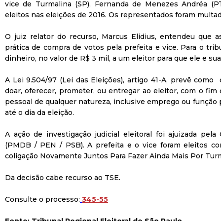
vice de Turmalina (SP), Fernanda de Menezes Andréa (PT
eleitos nas eleições de 2016. Os representados foram multad
O juiz relator do recurso, Marcus Elidius, entendeu que
prática de compra de votos pela prefeita e vice. Para o trib
dinheiro, no valor de R$ 3 mil, a um eleitor para que ele e su
A
Lei 9.504/97 (Lei das Eleições), artigo 41-A,
prevê como
doar, oferecer, prometer, ou entregar ao eleitor, com o fi
pessoal de qualquer natureza, inclusive emprego ou função p
até o dia da eleição.
A ação de investigação judicial eleitoral foi ajuizada pe
(PMDB / PEN / PSB). A prefeita e o vice foram eleitos co
coligação Novamente Juntos Para Fazer Ainda Mais Por Turm
Da decisão cabe recurso ao TSE.
Consulte o processo:
345-55