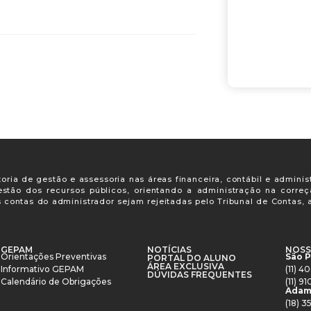
oria de gestão e assessoria nas áreas financeira, contábil e adminis
gestão dos recursos públicos, orientando a administração na corre
s contas do administrador sejam rejeitadas pelo Tribunal de Contas
GEPAM
NOTÍCIAS
NOSS
Orientações Preventivas
São 
PORTAL DO ALUNO
ÁREA EXCLUSIVA
Informativo GEPAM
(11) 
DÚVIDAS FREQUENTES
Calendário de Obrigações
(11) 
Adam
(18) 3