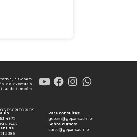
trativa, a Gepam
ção de eventuais
, atuando também
OS ESCRITÓRIOS
Paulo
Para consultas:
4063-4972
gepam@gepam.adm.br
91050-0743
Sobre cursos:
antina
curso@gepam.adm.br
521-5386