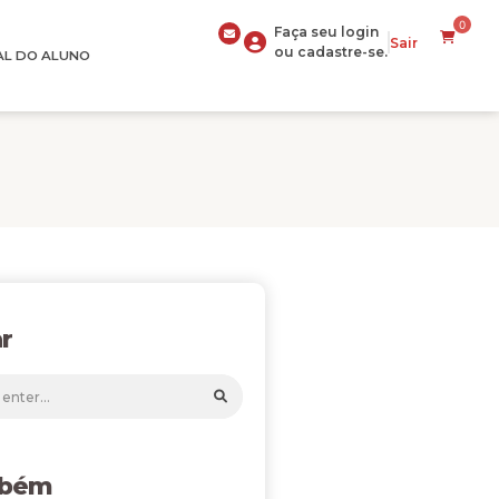
0
Faça seu login
Sair
ou cadastre-se.
AL DO ALUNO
r
mbém