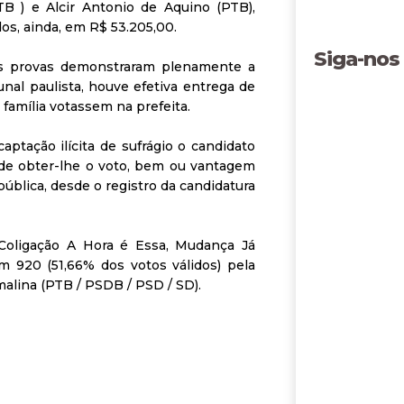
B ) e Alcir Antonio de Aquino (PTB),
os, ainda, em R$ 53.205,00.
Siga-nos
 as provas demonstraram plenamente a
unal paulista, houve efetiva entrega de
a família votassem na prefeita.
captação ilícita de sufrágio o candidato
m de obter-lhe o voto, bem ou vantagem
ública, desde o registro da candidatura
la Coligação A Hora é Essa, Mudança Já
m 920 (51,66% dos votos válidos) pela
alina (PTB / PSDB / PSD / SD).