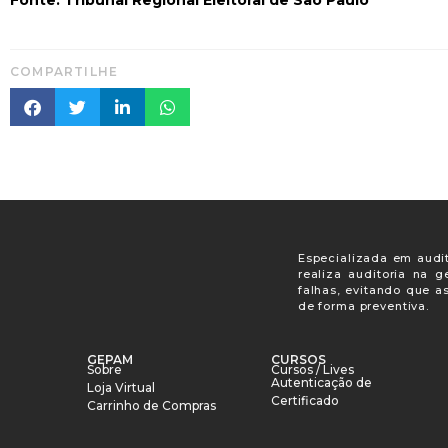
Fonte: Tribunal Regional Eleitoral de São Paulo
COMPARTILHE
Especializada em audit
realiza auditoria na 
falhas, evitando que a
de forma preventiva.
GEPAM
CURSOS
Sobre
Cursos / Lives
Autenticação de
Loja Virtual
Certificado
Carrinho de Compras