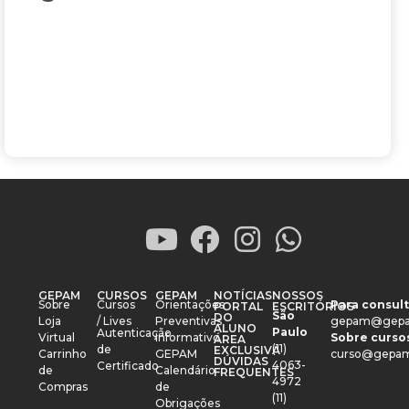
GEPAM
CURSOS
GEPAM
NOTÍCIAS
NOSSOS
Sobre
Cursos
Orientações
Para consult
PORTAL
ESCRITÓRIOS
São
DO
Loja
/ Lives
Preventivas
gepam@gepa
ALUNO
Paulo
Autenticação
Virtual
Informativo
Sobre cursos
ÁREA
(11)
de
EXCLUSIVA
Carrinho
GEPAM
curso@gepam
DÚVIDAS
4063-
Certificado
de
Calendário
FREQUENTES
4972
Compras
de
(11)
Obrigações