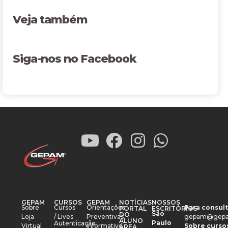
Veja também
Siga-nos no Facebook
GEPAM
CURSOS
GEPAM
NOTÍCIAS
NOSSOS
Sobre
Cursos
Orientações
Para consult
PORTAL
ESCRITÓRIOS
São
DO
Loja
/ Lives
Preventivas
gepam@gepa
ALUNO
Paulo
Autenticação
Virtual
Informativo
Sobre cursos
ÁREA