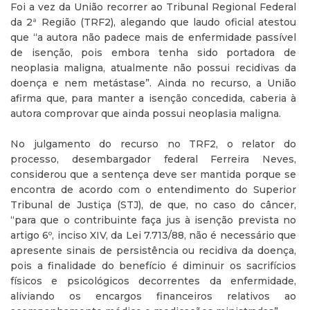
Foi a vez da União recorrer ao Tribunal Regional Federal
da 2ª Região (TRF2), alegando que laudo oficial atestou
que “a autora não padece mais de enfermidade passível
de isenção, pois embora tenha sido portadora de
neoplasia maligna, atualmente não possui recidivas da
doença e nem metástase”. Ainda no recurso, a União
afirma que, para manter a isenção concedida, caberia à
autora comprovar que ainda possui neoplasia maligna.
No julgamento do recurso no TRF2, o relator do
processo, desembargador federal Ferreira Neves,
considerou que a sentença deve ser mantida porque se
encontra de acordo com o entendimento do Superior
Tribunal de Justiça (STJ), de que, no caso do câncer,
“para que o contribuinte faça jus à isenção prevista no
artigo 6º, inciso XIV, da Lei 7.713/88, não é necessário que
apresente sinais de persistência ou recidiva da doença,
pois a finalidade do benefício é diminuir os sacrifícios
físicos e psicológicos decorrentes da enfermidade,
aliviando os encargos financeiros relativos ao