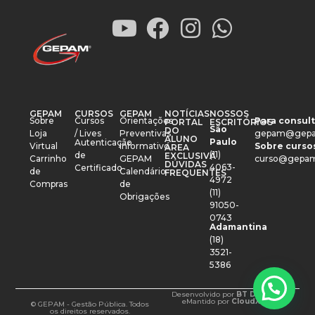
GEPAM
CURSOS
GEPAM
NOTÍCIAS
NOSSOS
Sobre
Cursos
Orientações
Para consult
PORTAL
ESCRITÓRIOS
São
DO
Loja
/ Lives
Preventivas
gepam@gepa
ALUNO
Paulo
Autenticação
Virtual
Informativo
Sobre cursos
ÁREA
(11)
de
EXCLUSIVA
Carrinho
GEPAM
curso@gepam
DÚVIDAS
4063-
Certificado
de
Calendário
FREQUENTES
4972
Compras
de
(11)
Obrigações
91050-
0743
Adamantina
(18)
3521-
5386
Desenvolvido por
BT Design
e
Mantido por
CloudXM
© GEPAM - Gestão Pública. Todos
os direitos reservados.