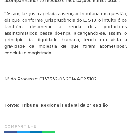
acompanhamento médico e medicações ministradas”.
“Assim, faz jus a apelada à isenção tributária em questão,
eis que, conforme jurisprudência do E. STJ, o intuito é de
também desonerar a renda dos portadores
assintomáticos dessa doença, alcançando-se, assim, o
princípio da dignidade humana, tendo em vista a
gravidade da moléstia de que foram acometidos”,
concluiu o magistrado.
Nº do Processo: 0133332-03.2014.4.02.5102
Fonte: Tribunal Regional Federal da 2ª Região
COMPARTILHE