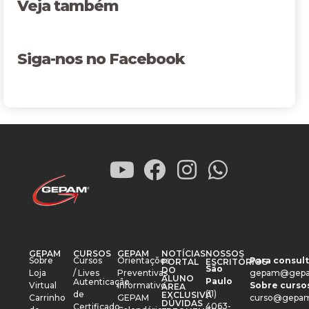
Veja também
Siga-nos no Facebook
GEPAM
CURSOS
GEPAM
NOTÍCIAS
NOSSOS
Sobre
Cursos
Orientações
Para consult
PORTAL
ESCRITÓRIOS
São
DO
Loja
/ Lives
Preventivas
gepam@gepa
ALUNO
Paulo
Autenticação
Virtual
Informativo
Sobre cursos
ÁREA
(11)
de
EXCLUSIVA
Carrinho
GEPAM
curso@gepam
DÚVIDAS
4063-
Certificado