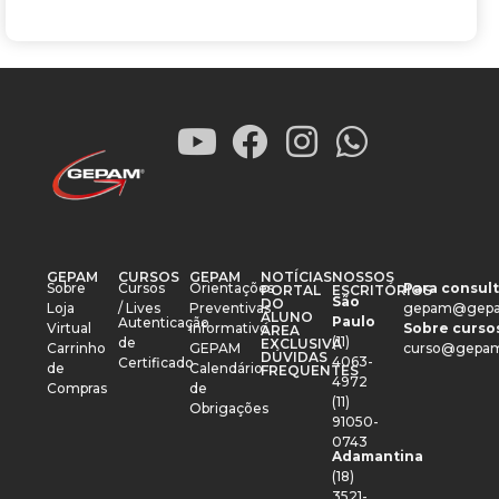
GEPAM
CURSOS
GEPAM
NOTÍCIAS
NOSSOS
Sobre
Cursos
Orientações
Para consult
PORTAL
ESCRITÓRIOS
São
DO
Loja
/ Lives
Preventivas
gepam@gepa
ALUNO
Paulo
Autenticação
Virtual
Informativo
Sobre cursos
ÁREA
(11)
de
EXCLUSIVA
Carrinho
GEPAM
curso@gepam
DÚVIDAS
4063-
Certificado
de
Calendário
FREQUENTES
4972
Compras
de
(11)
Obrigações
91050-
0743
Adamantina
(18)
3521-