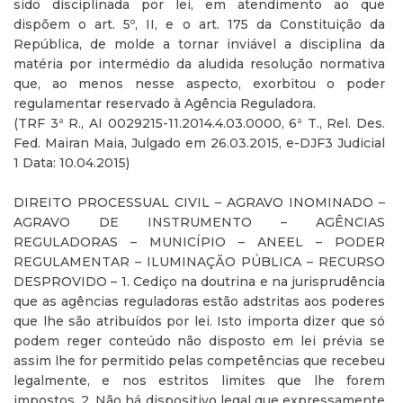
sido disciplinada por lei, em atendimento ao que
dispõem o art. 5º, II, e o art. 175 da Constituição da
República, de molde a tornar inviável a disciplina da
matéria por intermédio da aludida resolução normativa
que, ao menos nesse aspecto, exorbitou o poder
regulamentar reservado à Agência Reguladora.
(TRF 3ª R., AI 0029215-11.2014.4.03.0000, 6ª T., Rel. Des.
Fed. Mairan Maia, Julgado em 26.03.2015, e-DJF3 Judicial
1 Data: 10.04.2015)
DIREITO PROCESSUAL CIVIL – AGRAVO INOMINADO –
AGRAVO DE INSTRUMENTO – AGÊNCIAS
REGULADORAS – MUNICÍPIO – ANEEL – PODER
REGULAMENTAR – ILUMINAÇÃO PÚBLICA – RECURSO
DESPROVIDO – 1. Cediço na doutrina e na jurisprudência
que as agências reguladoras estão adstritas aos poderes
que lhe são atribuídos por lei. Isto importa dizer que só
podem reger conteúdo não disposto em lei prévia se
assim lhe for permitido pelas competências que recebeu
legalmente, e nos estritos limites que lhe forem
impostos. 2. Não há dispositivo legal que expressamente