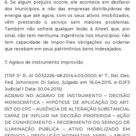
6. Se algum prejuízo ocorre, ele acontece em desfavor
dos Municípios, e não das empresas distribuidoras de
energia que até agora, com os seus ativos imobilizados,
vêm prestando o serviço sem maiores problemas.
Também não sofrerá qualquer lesão à Aneel, que, por
sinal, não tem nenhuma ingerência nos Municípios; não
tem capacidade de impor-lhes obrigações ou ordenar
que recebam em seus patrimônios bens indesejados.
7. Agravo de instrumento improvido.
(TRF 3ª R., AI 0032226-48.2014.4.03.0000, 6ª T., Rel. Des.
Fed. Johonsom Di Salvo, Julgado em 16.04.2015, e-DJF3
Judicial 1 Data: 30.04.2015)
AGRAVO NO AGRAVO DE INSTRUMENTO – DECISÃO
MONOCRÁTICA – HIPÓTESE DE APLICAÇÃO DO ART.
557 DO CPC – AUSÊNCIA DE ALTERAÇÃO SUBSTANCIAL
CAPAZ DE INFLUIR NA DECISÃO PROFERIDA – AÇÃO
DE CONHECIMENTO – RECEBIMENTO DO SERVIÇO DE
ILUMINAÇÃO PÚBLICA – ATIVO IMOBILIZADO EM
SERVIÇO – RESOLUÇÃO NORMATIVA ANEEL – ABUSO