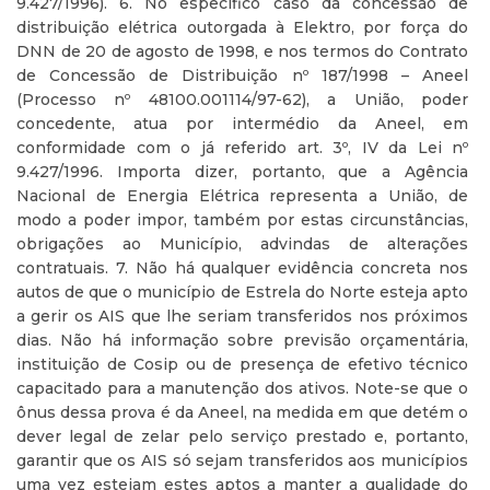
9.427/1996). 6. No específico caso da concessão de
distribuição elétrica outorgada à Elektro, por força do
DNN de 20 de agosto de 1998, e nos termos do Contrato
de Concessão de Distribuição nº 187/1998 – Aneel
(Processo nº 48100.001114/97-62), a União, poder
concedente, atua por intermédio da Aneel, em
conformidade com o já referido art. 3º, IV da Lei nº
9.427/1996. Importa dizer, portanto, que a Agência
Nacional de Energia Elétrica representa a União, de
modo a poder impor, também por estas circunstâncias,
obrigações ao Município, advindas de alterações
contratuais. 7. Não há qualquer evidência concreta nos
autos de que o município de Estrela do Norte esteja apto
a gerir os AIS que lhe seriam transferidos nos próximos
dias. Não há informação sobre previsão orçamentária,
instituição de Cosip ou de presença de efetivo técnico
capacitado para a manutenção dos ativos. Note-se que o
ônus dessa prova é da Aneel, na medida em que detém o
dever legal de zelar pelo serviço prestado e, portanto,
garantir que os AIS só sejam transferidos aos municípios
uma vez estejam estes aptos a manter a qualidade do