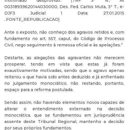
inominado desprovido. (TRF 3ª R., AI
00318939620144030000, Des. Fed. Carlos Muta, 3ª T., e-
DJF3 Judicial 1 Data: 27.01.2015
..FONTE_REPUBLICACAO)
Ante o exposto, não conheço dos agravos retidos e, com
fundamento no art. 557, caput, do Código de Processo
Civil, nego seguimento à remessa oficial e às apelações.”
Destarte, as alegações das agravantes não merecem
prosperar, tendo em vista que estas já foram
exaustivamente motivadas, sendo que o agravo apenas
reiterou o que havia sido antes deduzido e já enfrentado
no julgamento monocrático, não restando, portanto,
espaço para a reforma postulada.
Sendo assim, não havendo elementos novos capazes de
alterar o entendimento externado na decisão
monocrática, que se fundamentou em jurisprudência
assente deste Tribunal Regional, mantenho a decisão
por seus próprios fundamentos.