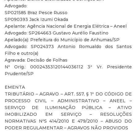
Advogado:
SP021585 Braz Pesce Russo
SP090393 Jack Izumi Okada
Apelante: Agência Nacional de Energia Elétrica – Aneel
Advogado: SP264663 Gustavo Aurélio Faustino
Apelado(a): Prefeitura do Município de Anhumas/SP
Advogado: SP024373 Antonio Romualdo dos Santos
Filho e outro(a)
Agravada: Decisão de Folhas
Nº Orig.: 00024353120144036112 3ª Vr. Presidente
Prudente/SP
EMENTA
TRIBUTÁRIO – AGRAVO – ART. 557, § 1º DO CÓDIGO DE
PROCESSO CIVIL – ADMINISTRATIVO – ANEEL –
SERVIÇO DE ILUMINAÇÃO PÚBLICA – ATIVO
IMOBILIZADO EM SERVIÇO – RESOLUÇÕES
NORMATIVAS NºS 414/2010 E 479/2010 – ABUSO DO
PODER REGULAMENTAR – AGRAVOS NÃO PROVIDOS