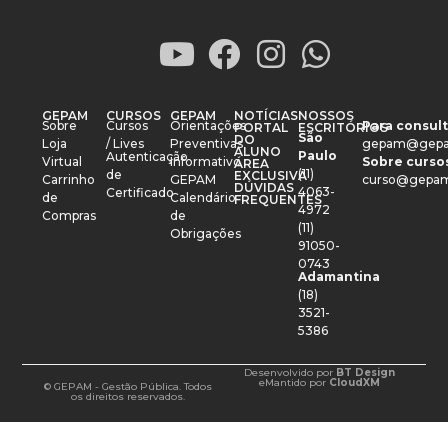
GEPAM
CURSOS
GEPAM
NOTÍCIAS
NOSSOS
Sobre
Cursos
Orientações
Para consult
PORTAL
ESCRITÓRIOS
São
DO
Loja
/ Lives
Preventivas
gepam@gepa
ALUNO
Paulo
Autenticação
Virtual
Informativo
Sobre cursos
ÁREA
(11)
de
EXCLUSIVA
Carrinho
GEPAM
curso@gepam
DÚVIDAS
4063-
Certificado
de
Calendário
FREQUENTES
4972
Compras
de
(11)
Obrigações
91050-
0743
Adamantina
(18)
3521-
5386
Desenvolvido por
BT Design
e
Mantido por
CloudXM
© GEPAM - Gestão Pública. Todos
os direitos reservados.