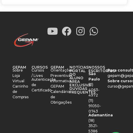
GEPAM
CURSOS
GEPAM
NOTÍCIAS
NOSSOS
Sobre
Cursos
Orientações
Para consult
PORTAL
ESCRITÓRIOS
São
DO
Loja
/ Lives
Preventivas
gepam@gepa
ALUNO
Paulo
Autenticação
Virtual
Informativo
Sobre cursos
ÁREA
(11)
de
EXCLUSIVA
Carrinho
GEPAM
curso@gepam
DÚVIDAS
4063-
Certificado
de
Calendário
FREQUENTES
4972
Compras
de
(11)
Obrigações
91050-
0743
Adamantina
(18)
3521-
5386