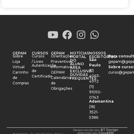
GEPAM
CURSOS
GEPAM
NOTÍCIAS
NOSSOS
Sobre
Cursos
Orientações
Para consult
PORTAL
ESCRITÓRIOS
São
DO
Loja
/ Lives
Preventivas
gepam@gepa
ALUNO
Paulo
Autenticação
Virtual
Informativo
Sobre cursos
ÁREA
(11)
de
EXCLUSIVA
Carrinho
GEPAM
curso@gepam
DÚVIDAS
4063-
Certificado
de
Calendário
FREQUENTES
4972
Compras
de
(11)
Obrigações
91050-
0743
Adamantina
(18)
3521-
5386
Desenvolvido por
BT Design
e
Mantido por
CloudXM