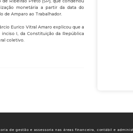
o de Ribeirão Preto (SP), que condenou
ização monetária a partir da data do
do de Amparo ao Trabalhador.
rcio Eurico Vitral Amaro explicou que a
, inciso I, da Constituição da República
al coletivo.
oria de gestão e assessoria nas áreas financeira, contábil e adminis