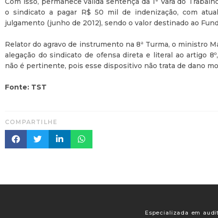
Com isso, permanece válida sentença da 1ª Vara do Trabalh
o sindicato a pagar R$ 50 mil de indenização, com atual
julgamento (junho de 2012), sendo o valor destinado ao Fun
Relator do agravo de instrumento na 8ª Turma, o ministro Má
alegação do sindicato de ofensa direta e literal ao artigo 8º
não é pertinente, pois esse dispositivo não trata de dano mor
Fonte: TST
COMPARTILHE
Especializada em audit