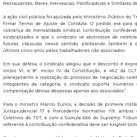
Restaurantes, Bares, Mercearias, Panificadoras e Similares d
A ação civil pública foi ajuizada pelo Ministério Público do
firmar Termo de Ajuste de Conduta. O pedido era para q
cobrança de mensalidade sindical, contribuição confedera
sindicalizados e que o sindicato se abstivesse de celebr
futuras, cláusulas nesse sentido, pleiteando também a 
últimos cinco anos pelos trabalhadores não associados.
Em sua defesa, o sindicato alegou que o desconto é expre
inciso VI, e 8º, inciso IV, da Constituição, e 462 da CLT
planejamento e realização do processo de negociação colet
integrantes da categoria, o sindicato suporta inúmeros 
compensação destas despesas apenas aos associados”.
Para o ministro Márcio Eurico, a decisão de primeira inst
Jurisprudencial 17 e Precedente Normativo 119, ambos 
Coletivos do TST, e com a Súmula 666 do Supremo Tribuna
referente à contribuição confederativa deve ser exigível some