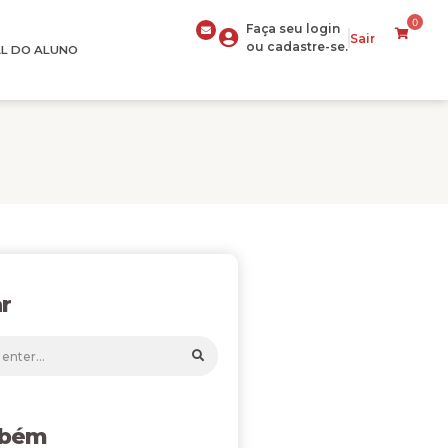
0
Faça seu login
Sair
ou cadastre-se.
L DO ALUNO
r
mbém