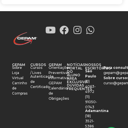
GEPAM
CURSOS
GEPAM
NOTÍCIAS
NOSSOS
Sobre
Cursos
Orientações
Para consult
PORTAL
ESCRITÓRIOS
São
DO
Loja
/ Lives
Preventivas
gepam@gepa
ALUNO
Paulo
Autenticação
Virtual
Informativo
Sobre cursos
ÁREA
(11)
de
EXCLUSIVA
Carrinho
GEPAM
curso@gepam
DÚVIDAS
4063-
Certificado
de
Calendário
FREQUENTES
4972
Compras
de
(11)
Obrigações
91050-
0743
Adamantina
(18)
3521-
5386